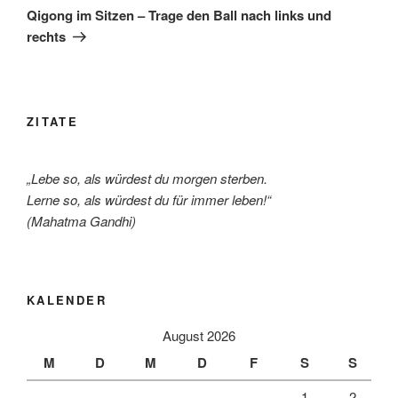
Beitrag
Qigong im Sitzen – Trage den Ball nach links und
rechts
ZITATE
„Lebe so, als würdest du morgen sterben.
Lerne so, als würdest du für immer leben!“
(Mahatma Gandhi)
KALENDER
August 2026
M
D
M
D
F
S
S
1
2