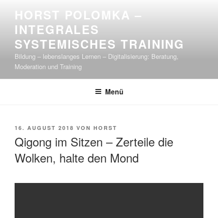
Zum
HORST POLOMKA –
Inhalt
INTEGRALES
springen
SYSTEMISCHES TRAINING
Bildung – lebenslanges Lernen – Digitalisierung: Beratung,
Moderation und Training
Menü
VERÖFFENTLICHT
16. AUGUST 2018
VON
HORST
AM
Qigong im Sitzen – Zerteile die
Wolken, halte den Mond