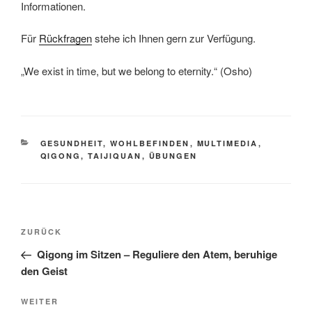
Informationen.
Für
Rückfragen
stehe ich Ihnen gern zur Verfügung.
„We exist in time, but we belong to eternity.“ (Osho)
KATEGORIEN
GESUNDHEIT, WOHLBEFINDEN
,
MULTIMEDIA
,
QIGONG, TAIJIQUAN
,
ÜBUNGEN
Beitragsnavigation
Vorheriger
ZURÜCK
Beitrag
Qigong im Sitzen – Reguliere den Atem, beruhige
den Geist
Nächster
WEITER