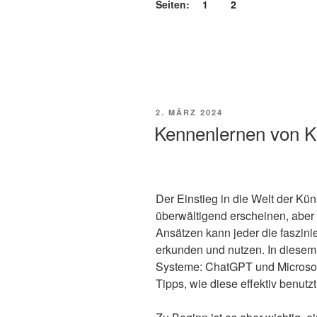
Seiten:
1
2
VERÖFFENTLICHT
2. MÄRZ 2024
AM
Kennenlernen von 
Der Einstieg in die Welt der Kün
überwältigend erscheinen, aber
Ansätzen kann jeder die faszin
erkunden und nutzen. In diesem 
Systeme: ChatGPT und Microsoft
Tipps, wie diese effektiv benut