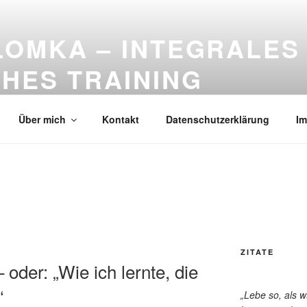
LOMKA – INTEGRALES
HES TRAINING
 Digitalisierung: Beratung, Moderation und Training
Über mich
Kontakt
Datenschutzerklärung
I
ZITATE
– oder: „Wie ich lernte, die
‘
„Lebe so, als 