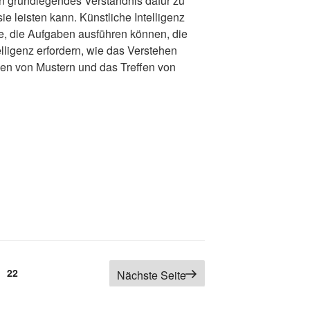
ein grundlegendes Verständnis dafür zu
ie leisten kann. Künstliche Intelligenz
, die Aufgaben ausführen können, die
lligenz erfordern, wie das Verstehen
nen von Mustern und das Treffen von
g
Seite
22
Nächste Seite