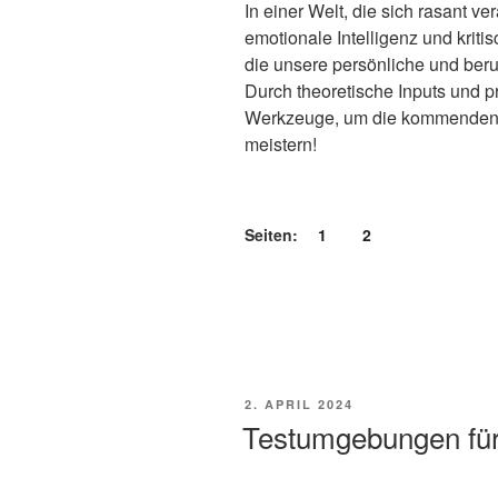
In einer Welt, die sich rasant v
emotionale Intelligenz und krit
die unsere persönliche und beru
Durch theoretische Inputs und 
Werkzeuge, um die kommenden H
meistern!
Seiten:
1
2
VERÖFFENTLICHT
2. APRIL 2024
AM
Testumgebungen fü