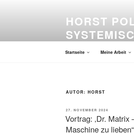
Zum
Inhalt
HORST PO
springen
SYSTEMISC
Bildung – lebenslanges Lernen –
Startseite
Meine Arbeit
AUTOR:
HORST
VERÖFFENTLICHT
27. NOVEMBER 2024
AM
Vortrag: ‚Dr. Matrix 
Maschine zu lieben“