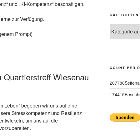
nz“ und „KI-Kompetenz“ beschäftigen.
KATEGORIEN
gerne zur Verfügung.
Kategorien
igenem Prompt)
COUNT PER 
m Quartierstreff Wiesenau
267788
Seitena
174415
Besuch
im Leben“ begeben wir uns auf eine
nsere Stresskompetenz und Resilienz
 entwickeln, um uns auf die
vorzubereiten.