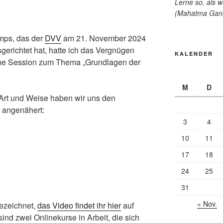
Lerne so, als w
(Mahatma Gan
mps, das der
DVV
am 21. November 2024
gerichtet hat, hatte ich das Vergnügen
KALENDER
ne Session zum Thema „Grundlagen der
M
D
Art und Weise haben wir uns den
 angenähert:
3
4
10
11
17
18
24
25
31
« Nov.
ezeichnet,
das Video findet ihr hier
auf
ind zwei Onlinekurse in Arbeit, die sich