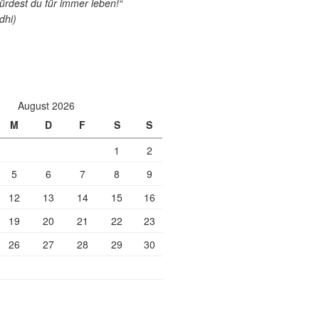
ürdest du für immer leben!“
dhi)
August 2026
M
D
F
S
S
1
2
5
6
7
8
9
12
13
14
15
16
19
20
21
22
23
26
27
28
29
30