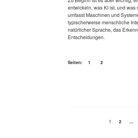
Zu Beginn ist es aber wichtig, 
entwickeln, was KI ist, und was s
umfasst Maschinen und Systeme
typischerweise menschliche Inte
natürlicher Sprache, das Erken
Entscheidungen.
Seiten:
1
2
Seitennummerierun
Seite
1
Seite
2
…
der