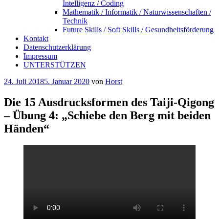
Intelligenz / Coding
Mathematik / Informatik / Naturwissenschaften /
Technik
Future Skills / Soft Skills / Gesundheitsförderung
Kontakt
Datenschutzerklärung
Impressum
UNTERSTÜTZEN
Veröffentlicht
24. Juli 2018
5. Januar 2020
von
Horst
am
Die 15 Ausdrucksformen des Taiji-Qigong
– Übung 4: „Schiebe den Berg mit beiden
Händen“