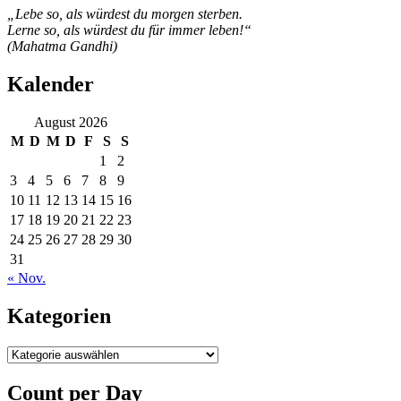
„Lebe so, als würdest du morgen sterben.
Lerne so, als würdest du für immer leben!“
(Mahatma Gandhi)
Kalender
August 2026
M
D
M
D
F
S
S
1
2
3
4
5
6
7
8
9
10
11
12
13
14
15
16
17
18
19
20
21
22
23
24
25
26
27
28
29
30
31
« Nov.
Kategorien
Kategorien
Count per Day