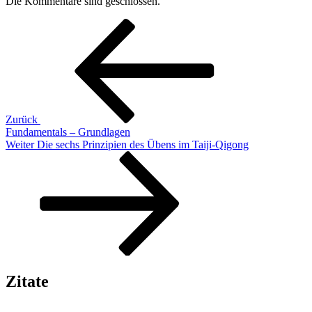
Die Kommentare sind geschlossen.
Beitragsnavigation
Vorheriger
Beitrag
Zurück
Fundamentals – Grundlagen
Nächster
Weiter
Die sechs Prinzipien des Übens im Taiji-Qigong
Beitrag
Zitate