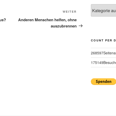
Kategorien
Nächster
WEITER
Beitrag
aus?
Anderen Menschen helfen, ohne
auszubrennen
COUNT PER 
268597
Seitena
175149
Besuch