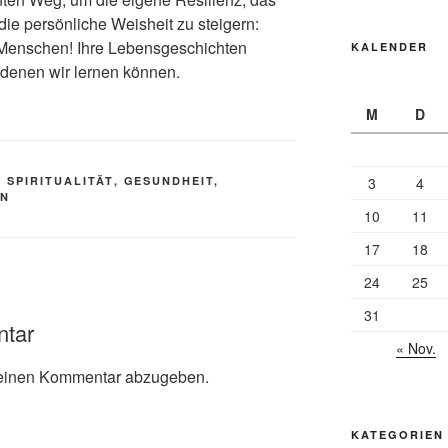
ie persönliche Weisheit zu steigern:
n Menschen! Ihre Lebensgeschichten
KALENDER
 denen wir lernen können.
M
D
3
4
 SPIRITUALITÄT
,
GESUNDHEIT,
EN
10
11
17
18
24
25
31
ntar
« Nov.
einen Kommentar abzugeben.
KATEGORIEN