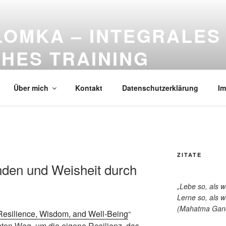
LOMKA – INTEGRALES
HES TRAINING
 Digitalisierung: Beratung, Moderation und Training
Über mich
Kontakt
Datenschutzerklärung
I
ZITATE
nden und Weisheit durch
„Lebe so, als 
Lerne so, als w
(Mahatma Gan
Resilience, Wisdom, and Well-Being
“
nten Weg, um die eigene Resilienz, das