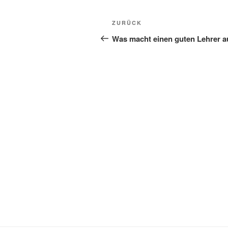
Beitragsnavigation
Vorheriger
ZURÜCK
Beitrag
Was macht einen guten Lehrer 