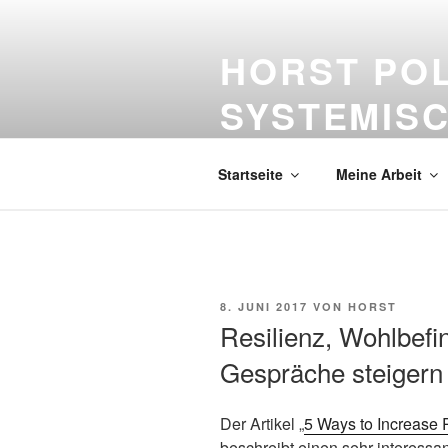
Zum
Inhalt
HORST PO
springen
SYSTEMISC
Bildung – lebenslanges Lernen –
Startseite
Meine Arbeit
VERÖFFENTLICHT
8. JUNI 2017
VON
HORST
AM
Resilienz, Wohlbefi
Gespräche steigern
Der Artikel „
5 Ways to Increase 
beschreibt einen sehr interessa