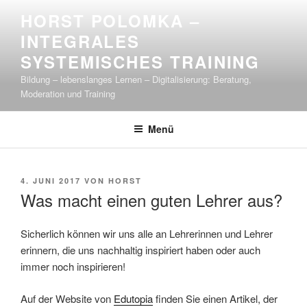
Zum
HORST POLOMKA –
Inhalt
INTEGRALES
springen
SYSTEMISCHES TRAINING
Bildung – lebenslanges Lernen – Digitalisierung: Beratung,
Moderation und Training
Menü
VERÖFFENTLICHT
4. JUNI 2017
VON
HORST
AM
Was macht einen guten Lehrer aus?
Sicherlich können wir uns alle an Lehrerinnen und Lehrer
erinnern, die uns nachhaltig inspiriert haben oder auch
immer noch inspirieren!
Auf der Website von
Edutopia
finden Sie einen Artikel, der