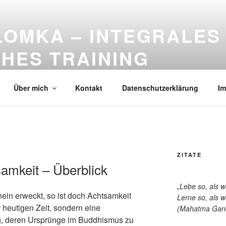
LOMKA – INTEGRALES
HES TRAINING
 Digitalisierung: Beratung, Moderation und Training
Über mich
Kontakt
Datenschutzerklärung
I
ZITATE
amkeit – Überblick
„Lebe so, als 
ein erweckt, so ist doch Achtsamkeit
Lerne so, als w
heutigen Zeit, sondern eine
(Mahatma Gan
g, deren Ursprünge im Buddhismus zu