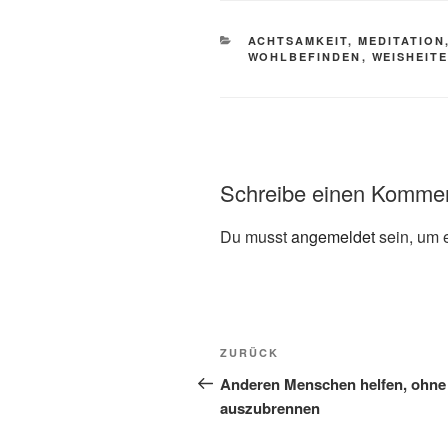
KATEGORIEN
ACHTSAMKEIT, MEDITATION,
WOHLBEFINDEN
,
WEISHEIT
Schreibe einen Komme
Du musst
angemeldet
sein, um 
Beitragsnavigation
Vorheriger
ZURÜCK
Beitrag
Anderen Menschen helfen, ohne
auszubrennen