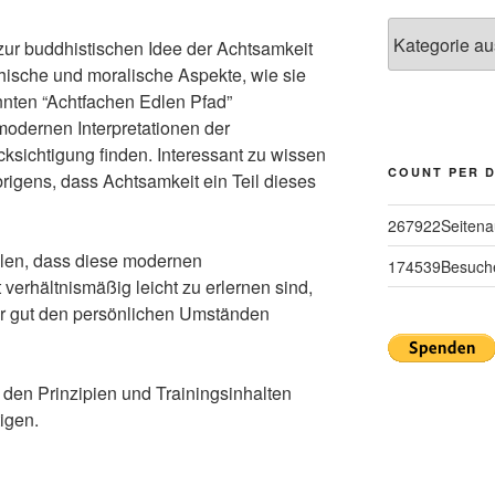
Kategorien
zur buddhistischen Idee der Achtsamkeit
thische und moralische Aspekte, wie sie
nten “Achtfachen Edlen Pfad”
modernen Interpretationen der
ksichtigung finden. Interessant zu wissen
COUNT PER 
igens, dass Achtsamkeit ein Teil dieses
267922
Seitena
ellen, dass diese modernen
174539
Besuch
 verhältnismäßig leicht zu erlernen sind,
hr gut den persönlichen Umständen
t den Prinzipien und Trainingsinhalten
igen.