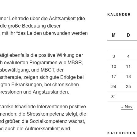
KALENDER
iner Lehrrede über die Achtsamkeit (die
 die große Bedeutung dieser
ss mit ihr “das Leiden überwunden werden
M
D
igt ebenfalls die positive Wirkung der
3
4
ich evaluierten Programmen wie MBSR,
10
11
ssbewältigung, und MBCT, der
17
18
stherapie, zeigen sich gute Erfolge bei
gten Erkrankungen, bei chronischen
24
25
ressionen und Angstzuständen.
31
samkeitsbasierte Interventionen positive
« Nov.
enden: die Stresskompetenz steigt, die
rd größer, die Sozialkompetenz wächst,
und auch die Aufmerksamkeit wird
KATEGORIEN