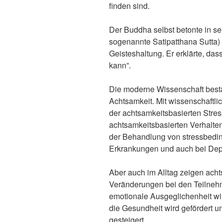
finden sind.
Der Buddha selbst betonte in se
sogenannte Satipatthana Sutta)
Geisteshaltung. Er erklärte, da
kann”.
Die moderne Wissenschaft bestät
Achtsamkeit. Mit wissenschaftl
der achtsamkeitsbasierten Stre
achtsamkeitsbasierten Verhalten
der Behandlung von stressbedin
Erkrankungen und auch bei Dep
Aber auch im Alltag zeigen acht
Veränderungen bei den Teilnehm
emotionale Ausgeglichenheit wi
die Gesundheit wird gefördert 
gesteigert.