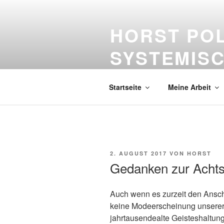
Zum
Inhalt
HORST PO
springen
SYSTEMISC
Bildung – lebenslanges Lernen –
Startseite
Meine Arbeit
VERÖFFENTLICHT
2. AUGUST 2017
VON
HORST
AM
Gedanken zur Achts
Auch wenn es zurzeit den Ansch
keine Modeerscheinung unserer 
jahrtausendealte Geisteshaltun