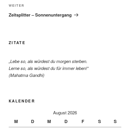
Nächster
WEITER
Beitrag
Zeitsplitter – Sonnenuntergang
ZITATE
„Lebe so, als würdest du morgen sterben.
Lerne so, als würdest du für immer leben!“
(Mahatma Gandhi)
KALENDER
August 2026
M
D
M
D
F
S
S