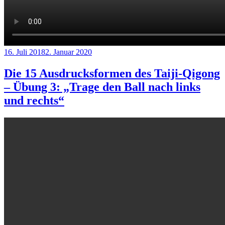
Veröffentlicht
16. Juli 2018
2. Januar 2020
am
Die 15 Ausdrucksformen des Taiji-Qigong
– Übung 3: „Trage den Ball nach links
und rechts“