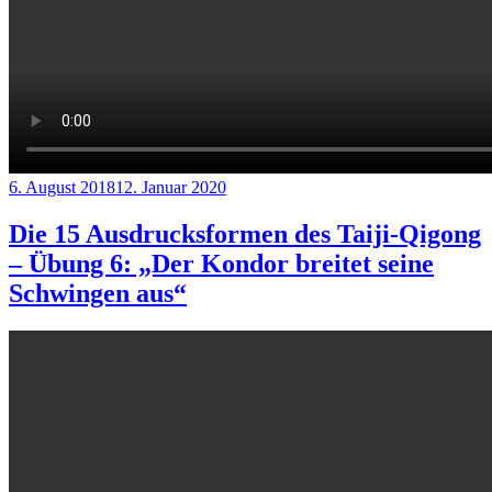
Veröffentlicht
6. August 2018
12. Januar 2020
am
Die 15 Ausdrucksformen des Taiji-Qigong
– Übung 6: „Der Kondor breitet seine
Schwingen aus“