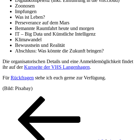
Digitalkompetenz (inkl. Einführung in die vhs.cloud)
Zoonosen
Impfungen
Was ist Leben?
Perseverance auf dem Mars
Bemannte Raumfahrt heute und morgen
IT – Big Data und Künstliche Intelligenz
Klimawandel
Bewusstsein und Realität
Abschluss: Was könnte die Zukunft bringen?
Die organisatorischen Details und eine Anmeldemöglichkeit findet
ihr auf der
Kursseite der VHS Langenhagen
.
Für
Rückfragen
stehe ich euch gerne zur Verfügung.
(Bild: Pixabay)
Seitennummerierung
Vorherige
Seite
Seite
Seite
Seite
Seite
Nächste
Seite
Seite
der
Beiträge