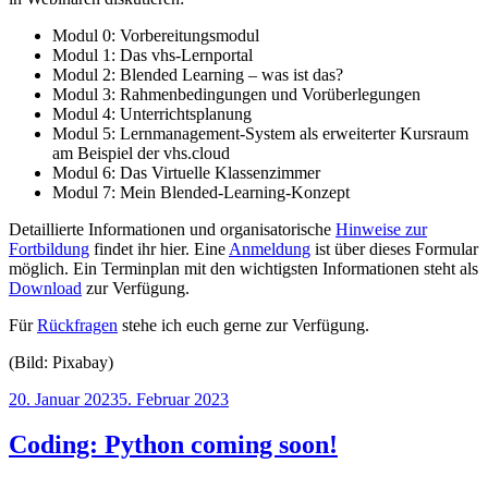
Modul 0: Vorbereitungsmodul
Modul 1: Das vhs-Lernportal
Modul 2: Blended Learning – was ist das?
Modul 3: Rahmenbedingungen und Vorüberlegungen
Modul 4: Unterrichtsplanung
Modul 5: Lernmanagement-System als erweiterter Kursraum
am Beispiel der vhs.cloud
Modul 6: Das Virtuelle Klassenzimmer
Modul 7: Mein Blended-Learning-Konzept
Detaillierte Informationen und organisatorische
Hinweise zur
Fortbildung
findet ihr hier. Eine
Anmeldung
ist über dieses Formular
möglich. Ein Terminplan mit den wichtigsten Informationen steht als
Download
zur Verfügung.
Für
Rückfragen
stehe ich euch gerne zur Verfügung.
(Bild: Pixabay)
Veröffentlicht
20. Januar 2023
5. Februar 2023
am
Coding: Python coming soon!