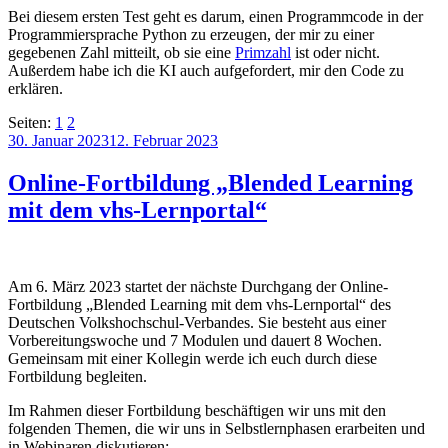
Bei diesem ersten Test geht es darum, einen Programmcode in der
Programmiersprache Python zu erzeugen, der mir zu einer
gegebenen Zahl mitteilt, ob sie eine
Primzahl
ist oder nicht.
Außerdem habe ich die KI auch aufgefordert, mir den Code zu
erklären.
Seiten:
1
2
Veröffentlicht
30. Januar 2023
12. Februar 2023
am
Online-Fortbildung „Blended Learning
mit dem vhs-Lernportal“
Am 6. März 2023 startet der nächste Durchgang der Online-
Fortbildung „Blended Learning mit dem vhs-Lernportal“ des
Deutschen Volkshochschul-Verbandes. Sie besteht aus einer
Vorbereitungswoche und 7 Modulen und dauert 8 Wochen.
Gemeinsam mit einer Kollegin werde ich euch durch diese
Fortbildung begleiten.
Im Rahmen dieser Fortbildung beschäftigen wir uns mit den
folgenden Themen, die wir uns in Selbstlernphasen erarbeiten und
in Webinaren diskutieren: