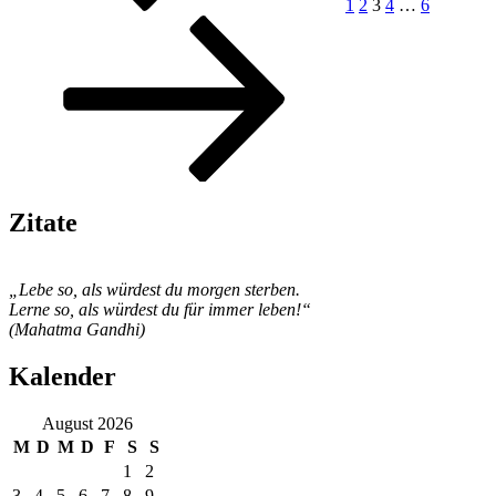
1
2
3
4
…
6
Zitate
„Lebe so, als würdest du morgen sterben.
Lerne so, als würdest du für immer leben!“
(Mahatma Gandhi)
Kalender
August 2026
M
D
M
D
F
S
S
1
2
3
4
5
6
7
8
9