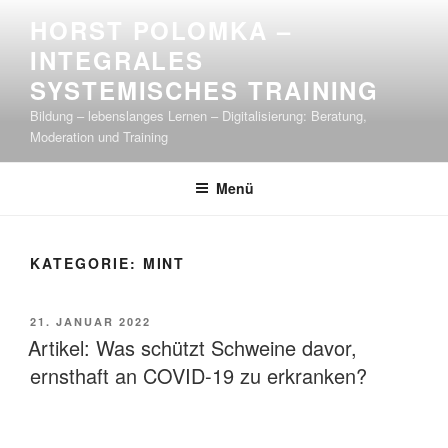
Zum
HORST POLOMKA –
Inhalt
INTEGRALES
springen
SYSTEMISCHES TRAINING
Bildung – lebenslanges Lernen – Digitalisierung: Beratung,
Moderation und Training
Menü
KATEGORIE:
MINT
VERÖFFENTLICHT
21. JANUAR 2022
AM
Artikel: Was schützt Schweine davor,
ernsthaft an COVID-19 zu erkranken?