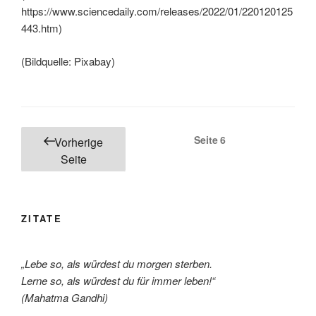
https://www.sciencedaily.com/releases/2022/01/220120125
443.htm)
(Bildquelle: Pixabay)
Seitennummerierung
Seite
6
Vorherige
der
Seite
Beiträge
ZITATE
„Lebe so, als würdest du morgen sterben.
Lerne so, als würdest du für immer leben!“
(Mahatma Gandhi)