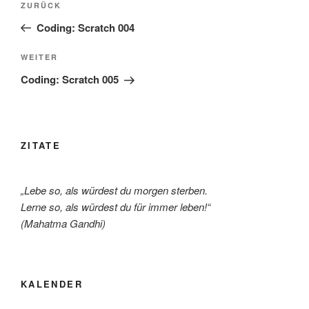
Vorheriger
ZURÜCK
Beitrag
Coding: Scratch 004
Nächster
WEITER
Beitrag
Coding: Scratch 005
ZITATE
„Lebe so, als würdest du morgen sterben.
Lerne so, als würdest du für immer leben!“
(Mahatma Gandhi)
KALENDER