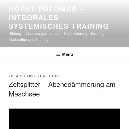
Zum
HORST POLOMKA –
Inhalt
INTEGRALES
springen
SYSTEMISCHES TRAINING
Bildung – lebenslanges Lernen – Digitalisierung: Beratung,
Moderation und Training
Menü
VERÖFFENTLICHT
22. JULI 2022
VON
HORST
AM
Zeitsplitter – Abenddämmerung am
Maschsee