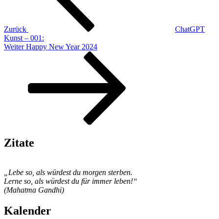
Zurück
ChatGPT
Kunst – 001:
Nächster
Weiter
Happy New Year 2024
Beitrag
Zitate
„Lebe so, als würdest du morgen sterben.
Lerne so, als würdest du für immer leben!“
(Mahatma Gandhi)
Kalender