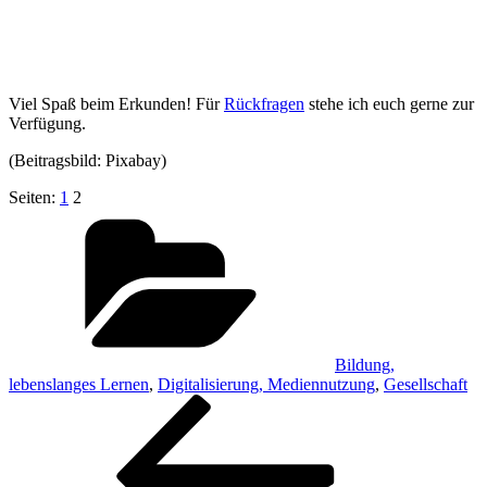
Viel Spaß beim Erkunden! Für
Rückfragen
stehe ich euch gerne zur
Verfügung.
(Beitragsbild: Pixabay)
Seiten:
1
2
Kategorien
Bildung,
lebenslanges Lernen
,
Digitalisierung, Mediennutzung
,
Gesellschaft
Beitragsnavigation
Vorheriger
Beitrag