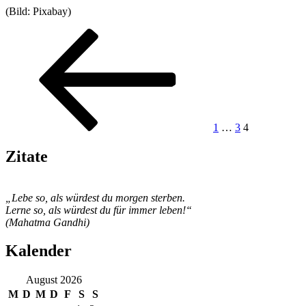
(Bild: Pixabay)
Seitennummerierung
Vorherige
Seite
Seite
Seite
Seite
der
Beiträge
1
…
3
4
Zitate
„Lebe so, als würdest du morgen sterben.
Lerne so, als würdest du für immer leben!“
(Mahatma Gandhi)
Kalender
August 2026
M
D
M
D
F
S
S