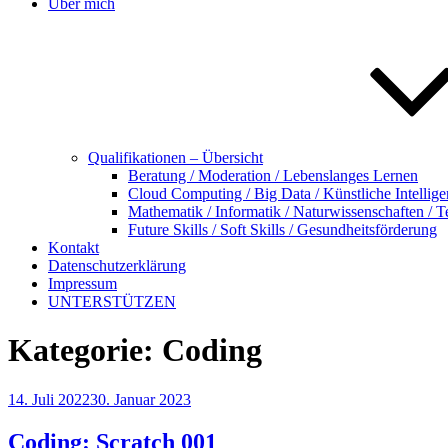
Über mich
Qualifikationen – Übersicht
Beratung / Moderation / Lebenslanges Lernen
Cloud Computing / Big Data / Künstliche Intellig
Mathematik / Informatik / Naturwissenschaften / T
Future Skills / Soft Skills / Gesundheitsförderung
Kontakt
Datenschutzerklärung
Impressum
UNTERSTÜTZEN
Kategorie:
Coding
Veröffentlicht
14. Juli 2022
30. Januar 2023
am
Coding: Scratch 001