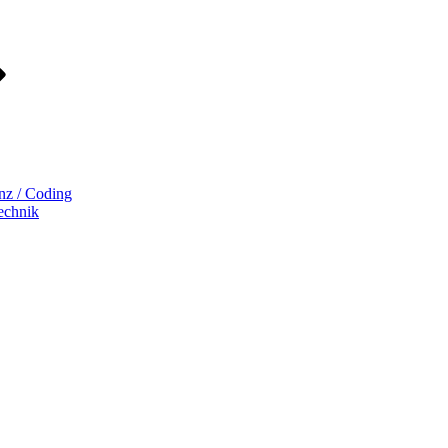
enz / Coding
echnik