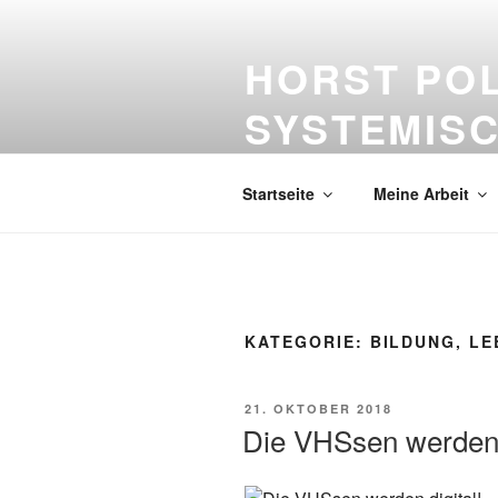
Zum
Inhalt
HORST PO
springen
SYSTEMISC
Bildung – lebenslanges Lernen –
Startseite
Meine Arbeit
KATEGORIE:
BILDUNG, L
VERÖFFENTLICHT
21. OKTOBER 2018
AM
Die VHSsen werden d