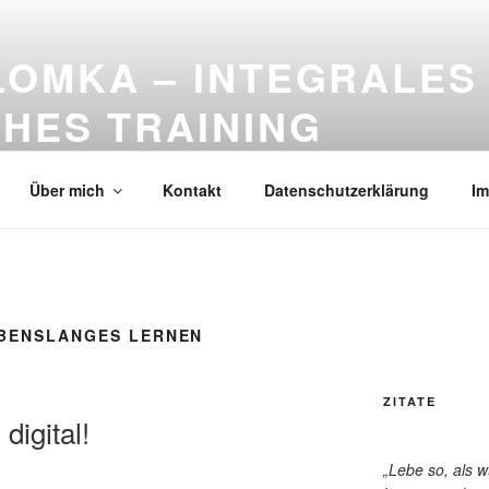
LOMKA – INTEGRALES
HES TRAINING
 Digitalisierung: Beratung, Moderation und Training
Über mich
Kontakt
Datenschutzerklärung
I
EBENSLANGES LERNEN
ZITATE
igital!
„Lebe so, als 