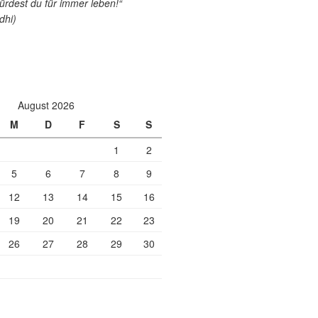
ürdest du für immer leben!“
dhi)
August 2026
M
D
F
S
S
1
2
5
6
7
8
9
12
13
14
15
16
19
20
21
22
23
26
27
28
29
30