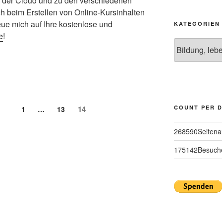
z der Cloud und zu den verschiedenen
 beim Erstellen von Online-Kursinhalten
reue mich auf Ihre kostenlose und
KATEGORIEN
e
!
Kategorien
g
Seite
COUNT PER 
Seite
Seite
14
1
…
13
268590
Seitena
175142
Besuch