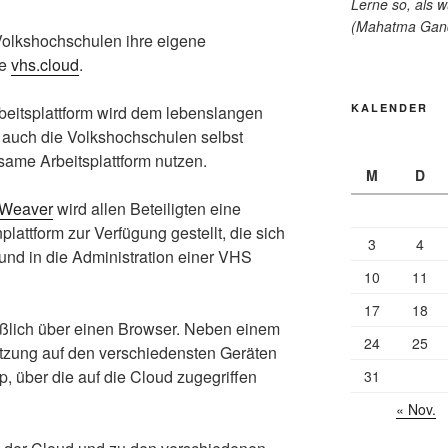
Lerne so, als w
(Mahatma Gan
Volkshochschulen ihre eigene
ie
vhs.cloud
.
KALENDER
rbeitsplattform wird dem lebenslangen
auch die Volkshochschulen selbst
ame Arbeitsplattform nutzen.
M
D
Weaver
wird allen Beteiligten eine
plattform zur Verfügung gestellt, die sich
3
4
 und in die Administration einer VHS
10
11
17
18
eßlich über einen Browser. Neben einem
24
25
tzung auf den verschiedensten Geräten
p, über die auf die Cloud zugegriffen
31
« Nov.